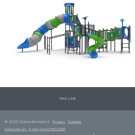
TIKA LINE
© 2020 GottardoGiochi.it ·
Privacy
·
Cookies
Gottardo Srl · P.IVA 00407600287